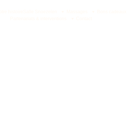
tre histoire
Salle Snoezelen
Massages
Bons cadeaux
Partenariats & interventions
Contact
 ambiance snoezelen 